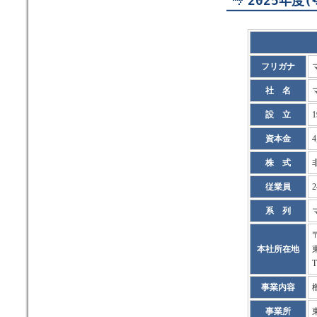
2025年度
フリガナ
社 名
設 立
1
資本金
4
株 式
従業員
系 列
〒
本社所在地
T
事業内容
事業所